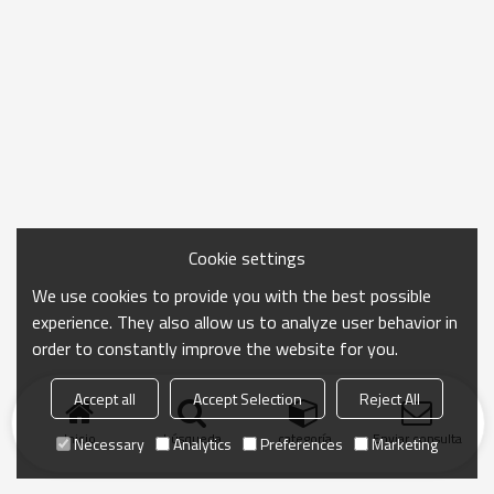
Cookie settings
We use cookies to provide you with the best possible
experience. They also allow us to analyze user behavior in
order to constantly improve the website for you.
Accept all
Accept Selection
Reject All
Inicio
búsqueda
categoría
Enviar consulta
Necessary
Analytics
Preferences
Marketing