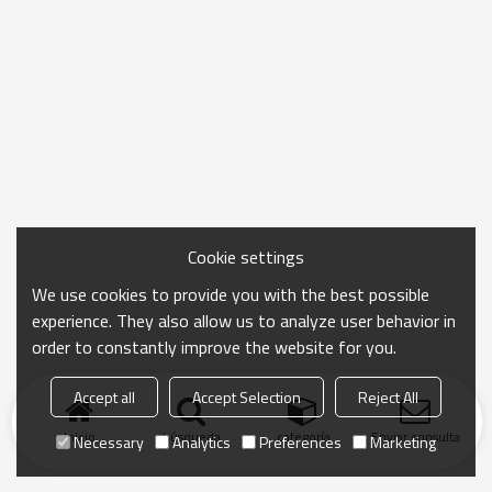
Cookie settings
We use cookies to provide you with the best possible
experience. They also allow us to analyze user behavior in
order to constantly improve the website for you.
Accept all
Accept Selection
Reject All
Inicio
búsqueda
categoría
Enviar consulta
Necessary
Analytics
Preferences
Marketing