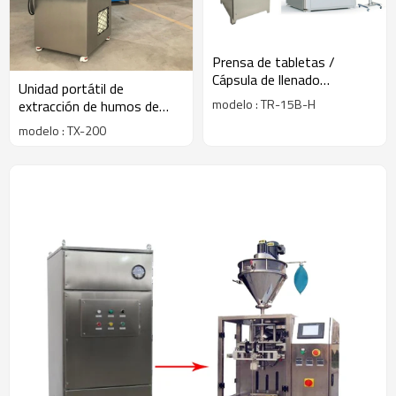
Prensa de tabletas /
Cápsula de llenado
Unidad portátil de
Deduster Cartucho
modelo : TR-15B-H
extracción de humos de
Extractor de polvo
alta presión portátil para
modelo : TX-200
soldadura, corte térmico,
antorcha