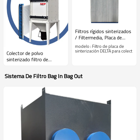
Filtros rígidos sinterizados
/ Filtermedia, Placa de
sinterización de polietileno,
modelo : Filtro de placa de
Unidad de filtro DELTA Flex
sinterización DELTA para colect
Colector de polvo
PE
sinterizado filtro de
sinterización
Sistema De Filtro Bag In Bag Out