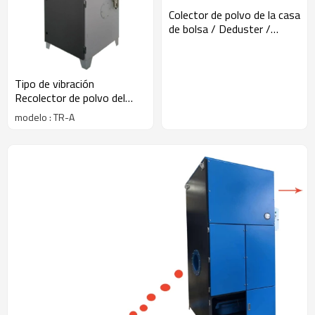
Colector de polvo de la casa
de bolsa / Deduster /
Extractor
Tipo de vibración
Recolector de polvo del
cartucho: modo de
modelo : TR-A
movimiento de vibración