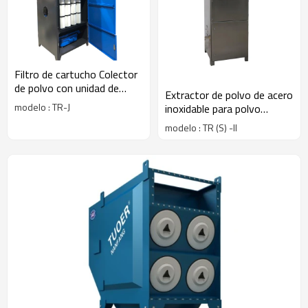
Filtro de cartucho Colector
de polvo con unidad de
Extractor de polvo de acero
filtro de tolva de polvo
modelo : TR-J
inoxidable para polvo
corrosivo / sala blanca
modelo : TR (S) -II
farmacéutica / fábrica
electrónica