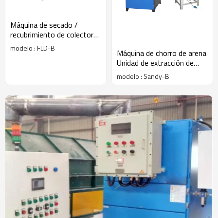
Máquina de secado /
recubrimiento de colector
de polvo secundario de
modelo : FLD-B
Máquina de chorro de arena
lecho fluidizado
Unidad de extracción de
polvo Tipo de succión
modelo : Sandy-B
Colector de polvo de chorro