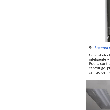
5:
Sistema d
Control eléc
inteligente y
Podría contro
centrífugo, p
cambio de mo