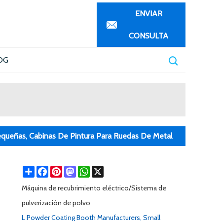
ENVIAR
CONSULTA
OG
Pequeñas, Cabinas De Pintura Para Ruedas De Metal
Share
Facebook
Pinterest
Mastodon
WhatsApp
X
Máquina de recubrimiento eléctrico/Sistema de
pulverización de polvo
L Powder Coating Booth Manufacturers, Small