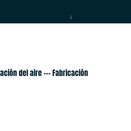
ESPAÑOL
العربية
PORTUGUÊS
ción del aire --- Fabricación