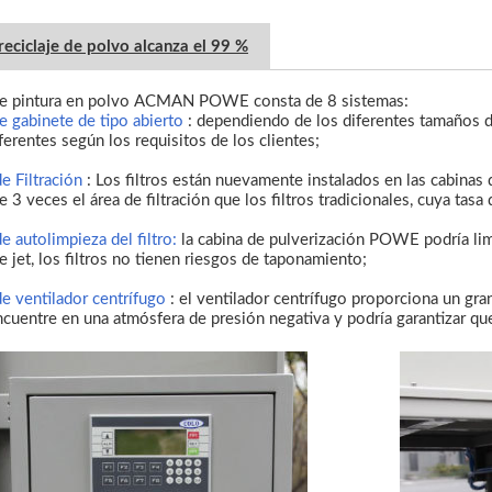
reciclaje de polvo alcanza el 99 %
de pintura en polvo ACMAN POWE consta de 8 sistemas:
 gabinete de tipo abierto
: dependiendo de los diferentes tamaños 
ferentes según los requisitos de los clientes;
e Filtración
: Los filtros están nuevamente instalados en las cabinas 
e 3 veces el área de filtración que los filtros tradicionales, cuya tasa
e autolimpieza del filtro:
la cabina de pulverización POWE podría limp
e jet, los filtros no tienen riesgos de taponamiento;
e ventilador centrífugo
: el ventilador centrífugo proporciona un gran
ncuentre en una atmósfera de presión negativa y podría garantizar qu