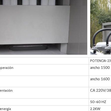
POTENCIA-23
operación
ancho 1500 
ancho 1600 
entación
CA 220V/380
50-60 HZ
2.2KW
energía