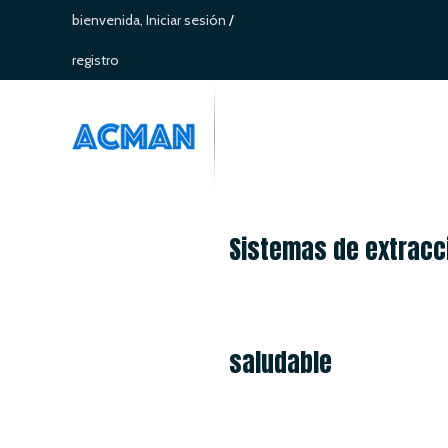
bienvenida,
Iniciar sesión
/
registro
Sistemas de extracci
saludable