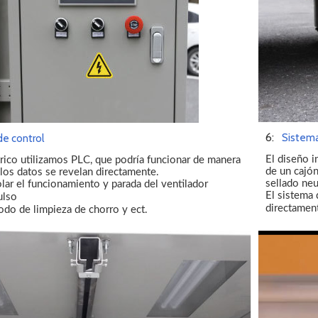
6:
Sistema
e control
El diseño i
trico utilizamos PLC, que podría funcionar de manera
de un cajó
 los datos se revelan directamente.
sellado ne
lar el funcionamiento y parada del ventilador
El sistema 
ulso
directamen
do de limpieza de chorro y ect.