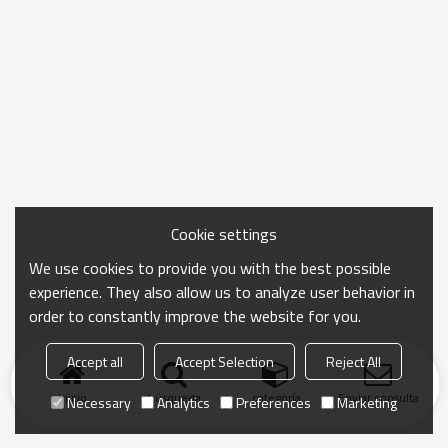
Cookie settings
We use cookies to provide you with the best possible
experience. They also allow us to analyze user behavior in
order to constantly improve the website for you.
Accept all
Accept Selection
Reject All
Inicio
búsqueda
categoría
Enviar consulta
Necessary
Analytics
Preferences
Marketing