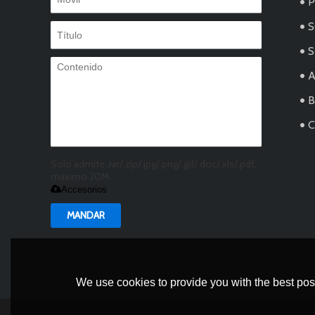
S
S
Solo admite .rar/.zip/.jpg/.png/.gif/.doc/.xls/.pdf,
máximo 20M
Accesorios
MANDAR
We use cookies to provide you with the best poss