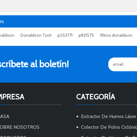
es
onaldson
Donaldson Torit
p553771
p821575
filtros donaldson
ríbete al boletín!
MPRESA
CATEGORÍA
CASA
Extractor De Humos Láser
OBRE NOSOTROS
Colector De Polvo Ciclóni