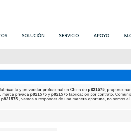
TOS
SOLUCIÓN
SERVICIO
APOYO
BL
fabricante y proveedor profesional en China de
p821575
, proporciona
s, marca privada
p821575
y
p821575
fabricación por contrato. Comuní
a
p821575
, vamos a responder de una manera oportuna, no somos el 
lista