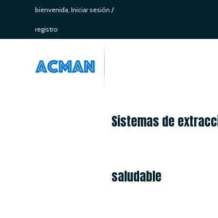
bienvenida,
Iniciar sesión
/
registro
Sistemas de extracci
saludable