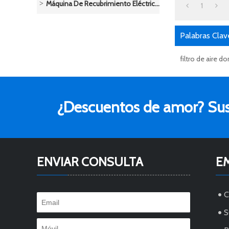
Máquina De Recubrimiento Eléctrico/Sistema De Pulverización De Polvo
1
Palabras Clav
filtro de aire d
¿Descuentos de amor? Susc
ENVIAR CONSULTA
E
S