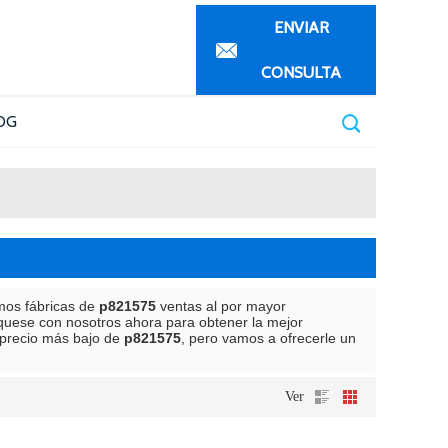
ENVIAR
CONSULTA
OG
mos fábricas de
p821575
ventas al por mayor
quese con nosotros ahora para obtener la mejor
precio más bajo de
p821575
, pero vamos a ofrecerle un
Ver