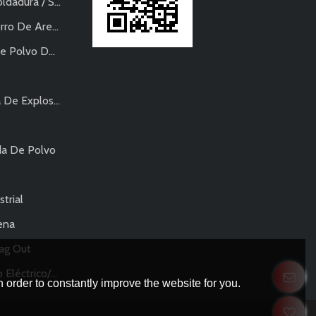
a / Soldadura
ro De Arena
vo De Metal
sivos-Neumática
da De Polvo
trial
ena
Bag Out
lverización De Polvo
 order to constantly improve the website for you.