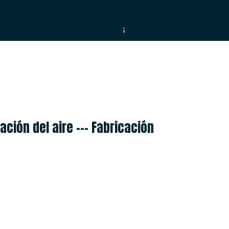
ESPAÑOL
العربية
PORTUGUÊS
ción del aire --- Fabricación