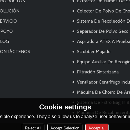
PRODUCTOS
Extractor De Humos De Soldadur
OLUCIÓN
Colector De Polvo De Chor
ERVICIO
Sistema De Recolección De Pol
APOYO
Separador De Polvo Seco
BLOG
Aspiradora ATEX A Prueba De Explo
CONTÁCTENOS
Scrubber Mojado
Equipo Auxiliar De Recogi
Filtración Sinterizada
Ventilador Centrífugo Indus
Máquina De Chorro De Ar
Sistema De Filtro Bag In 
Cookie settings
Máquina De Recubrimiento Eléctrico/Sistema De Pu
ible experience. They also allow us to analyze user behavior in
Reject All
Accept Selection
Accept all