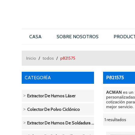
CASA
SOBRE NOSOTROS
PRODUC
CONTÁCTENOS
Inicio
/
todos
/
p821575
CATEGORÍA
P821575
ACMAN
es un 
Extractor De Humos Láser
personalizada
cotización par
mejor servicio.
Colector De Polvo Ciclónico
1 resultados
escaparate
Extractor De Humos De Soldadura / Soldadura