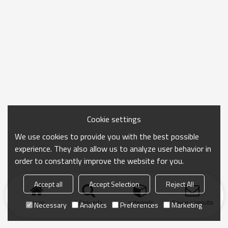
Cookie settings
We use cookies to provide you with the best possible
experience. They also allow us to analyze user behavior in
order to constantly improve the website for you.
Accept all
Accept Selection
Reject All
Inicio
búsqueda
categoría
Enviar consulta
Necessary
Analytics
Preferences
Marketing