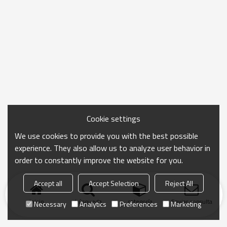
Cookie settings
We use cookies to provide you with the best possible
experience. They also allow us to analyze user behavior in
order to constantly improve the website for you.
Accept all
Accept Selection
Reject All
Inicio
búsqueda
categoría
Enviar consulta
Necessary
Analytics
Preferences
Marketing