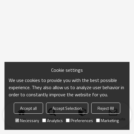
Cookie settings
We use cookies to provide you with the best possible
experience. They also allow us to analyze user behavior in
order to constantly improve the website for you.
Accept all
Accept Selection
Reject All
Inicio
búsqueda
categoría
Enviar consulta
Necessary
Analytics
Preferences
Marketing