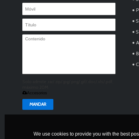
S
S
Solo admite .rar/.zip/.jpg/.png/.gif/.doc/.xls/.pdf,
máximo 20M
Accesorios
MANDAR
We use cookies to provide you with the best poss