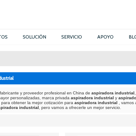
TOS
SOLUCIÓN
SERVICIO
APOYO
BL
ustrial
fabricante y proveedor profesional en China de
aspiradora industrial
mayor personalizadas, marca privada
aspiradora industrial
y
aspirado
 para obtener la mejor cotización para
aspiradora industrial
, vamos 
piradora industrial
, pero vamos a ofrecerle un mejor servicio.
lista