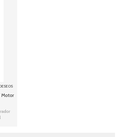
 DESEOS
/ Motor
irador
l