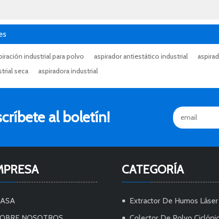
es
iración industrial para polvo
aspirador antiestático industrial
aspira
trial seca
aspiradora industrial
ríbete al boletín!
MPRESA
CATEGORÍA
CASA
Extractor De Humos Láser
OBRE NOSOTROS
Colector De Polvo Ciclóni