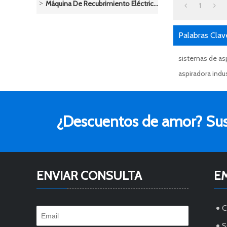
Máquina De Recubrimiento Eléctrico/Sistema De Pulverización De Polvo
1
Palabras Clav
sistemas de asp
aspiradora indus
¿Descuentos de amor? Susc
ENVIAR CONSULTA
E
S