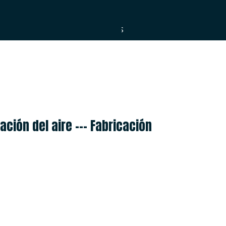
ESPAÑOL
العربية
PORTUGUÊS
ción del aire --- Fabricación