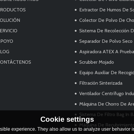
PRODUCTOS
Extractor De Humos De Soldadur
OLUCIÓN
Colector De Polvo De Chor
ERVICIO
Sistema De Recolección De Pol
APOYO
Separador De Polvo Seco
BLOG
Aspiradora ATEX A Prueba De Explo
CONTÁCTENOS
Scrubber Mojado
Equipo Auxiliar De Recogi
Filtración Sinterizada
Ventilador Centrífugo Indus
Máquina De Chorro De Ar
Sistema De Filtro Bag In 
Cookie settings
Máquina De Recubrimiento Eléctrico/Sistema De Pu
ible experience. They also allow us to analyze user behavior in