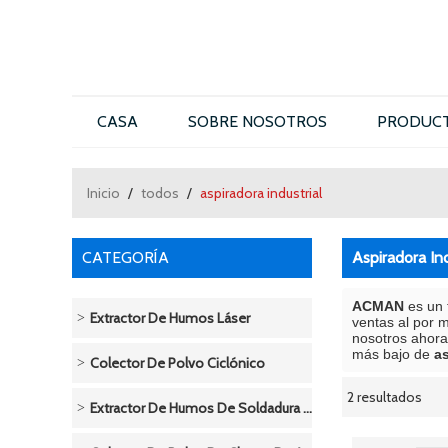
CASA
SOBRE NOSOTROS
PRODUC
CONTÁCTENOS
Inicio
/
todos
/
aspiradora industrial
CATEGORÍA
Aspiradora Ind
ACMAN
es un 
Extractor De Humos Láser
ventas al por 
nosotros ahora
más bajo de
as
Colector De Polvo Ciclónico
2 resultados
escaparate
Extractor De Humos De Soldadura / Soldadura