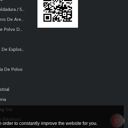
a / Soldadura
ro De Arena
vo De Metal
sivos-Neumática
da De Polvo
trial
ena
Bag Out
lverización De Polvo
 order to constantly improve the website for you.