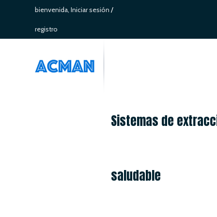
bienvenida,
Iniciar sesión
/
registro
Sistemas de extracci
saludable