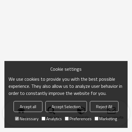
Cookie settings
We use cookies to provide you with the best possible
experience. They also allow us to analyze user behavior in
order to constantly improve the website for you.
Accept all
Accept Selection
Reject All
Inicio
búsqueda
categoría
Enviar consulta
Necessary
Analytics
Preferences
Marketing