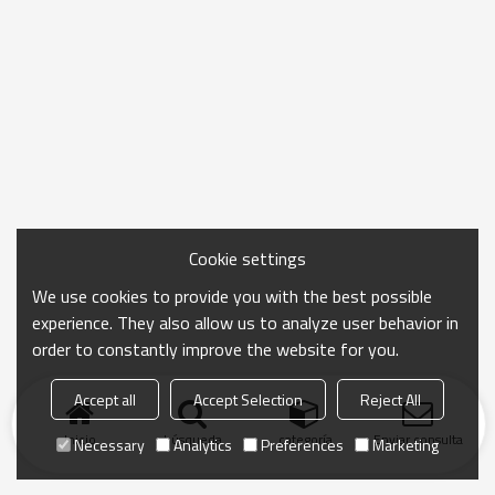
Cookie settings
We use cookies to provide you with the best possible
experience. They also allow us to analyze user behavior in
order to constantly improve the website for you.
Accept all
Accept Selection
Reject All
Inicio
búsqueda
categoría
Enviar consulta
Necessary
Analytics
Preferences
Marketing