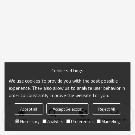
Cookie settings
We use cookies to provide you with the best possible
experience. They also allow us to analyze user behavior in
order to constantly improve the website for you.
Accept all
Accept Selection
Reject All
Inicio
búsqueda
categoría
Enviar consulta
Necessary
Analytics
Preferences
Marketing