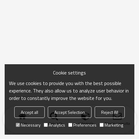
Cookie settings
We use cookies to provide you with the best possible
experience. They also allow us to analyze user behavior in
order to constantly improve the website for you.
Accept all
Accept Selection
Reject All
Inicio
búsqueda
categoría
Enviar consulta
Necessary
Analytics
Preferences
Marketing