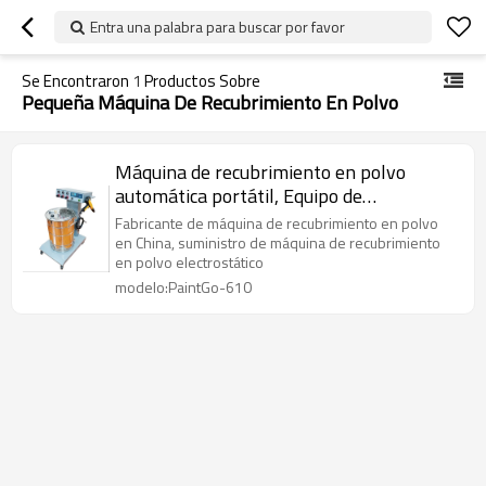
Entra una palabra para buscar por favor
Se Encontraron
1
Productos Sobre
Pequeña Máquina De Recubrimiento En Polvo
Máquina de recubrimiento en polvo
automática portátil, Equipo de
recubrimiento en polvo manual, Máquina
Fabricante de máquina de recubrimiento en polvo
de recubrimiento en polvo en venta-
en China, suministro de máquina de recubrimiento
en polvo electrostático
PaintGo 610
modelo:PaintGo-610