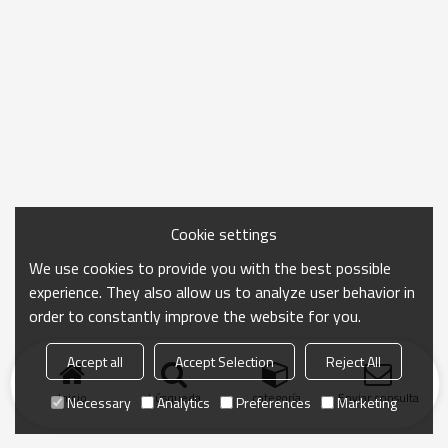
Cookie settings
We use cookies to provide you with the best possible
experience. They also allow us to analyze user behavior in
order to constantly improve the website for you.
Accept all
Accept Selection
Reject All
Inicio
búsqueda
categoría
Enviar consulta
Necessary
Analytics
Preferences
Marketing