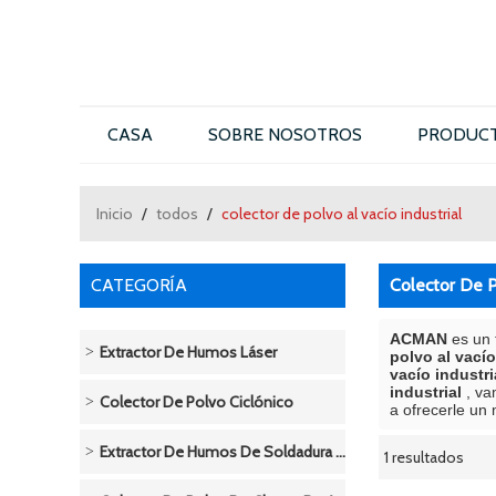
CASA
SOBRE NOSOTROS
PRODUC
CONTÁCTENOS
Inicio
/
todos
/
colector de polvo al vacío industrial
CATEGORÍA
Colector De P
ACMAN
es un 
Extractor De Humos Láser
polvo al vacío
vacío industri
industrial
, va
Colector De Polvo Ciclónico
a ofrecerle un 
Extractor De Humos De Soldadura / Soldadura
1 resultados
escaparate