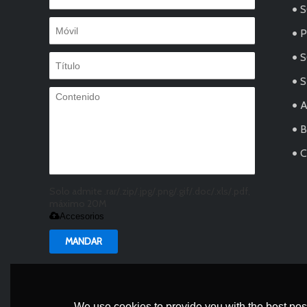
S
S
S
Solo admite .rar/.zip/.jpg/.png/.gif/.doc/.xls/.pdf,
máximo 20M
Accesorios
MANDAR
We use cookies to provide you with the best poss