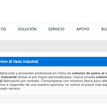
TOS
SOLUCIÓN
SERVICIO
APOYO
BL
olvo Al Vacío Industrial
fabricante y proveedor profesional en China de
colector de polvo al v
 industrial
ventas al por mayor personalizadas, marca privada
colect
al
fabricación por contrato. Comuníquese con nosotros ahora para obte
mos a responder de una manera oportuna, no somos el precio más ba
mejor servicio.
lista