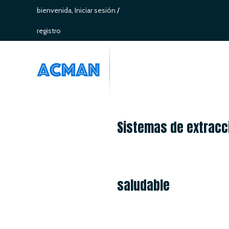
bienvenida,
Iniciar sesión
/
registro
Sistemas de extracci
saludable