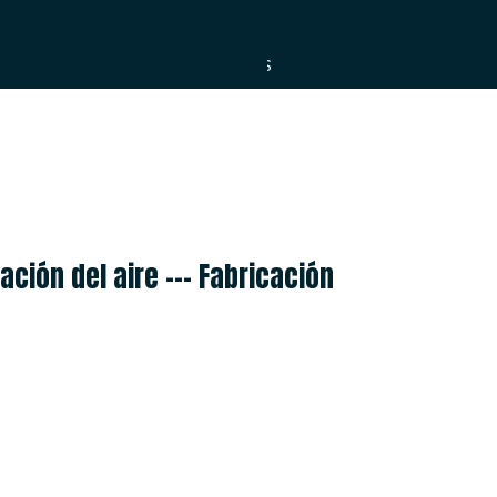
ESPAÑOL
العربية
PORTUGUÊS
ción del aire --- Fabricación