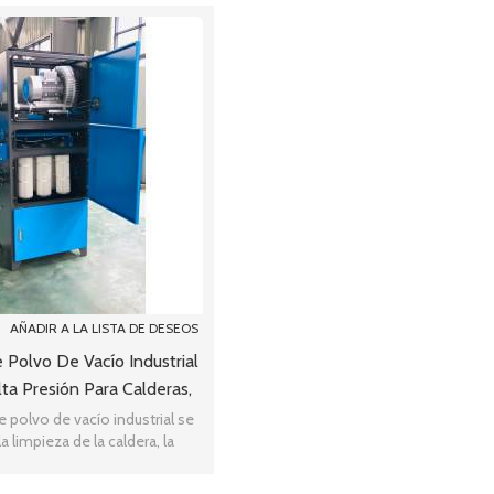
AÑADIR A LA LISTA DE DESEOS
 Polvo De Vacío Industrial
lta Presión Para Calderas,
 Máquina De Llenado De
e polvo de vacío industrial se
la limpieza de la caldera, la
Cápsulas
hacer tabletas ... donde la ne