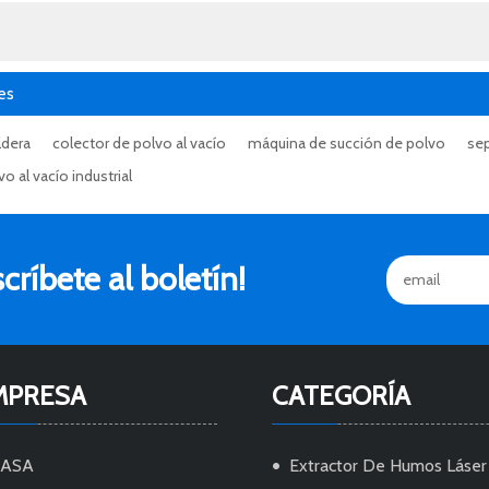
es
ldera
colector de polvo al vacío
máquina de succión de polvo
sep
o al vacío industrial
ríbete al boletín!
MPRESA
CATEGORÍA
CASA
Extractor De Humos Láser