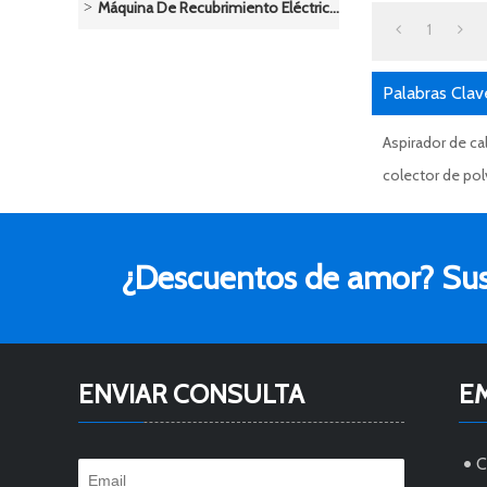
Máquina De Recubrimiento Eléctrico/Sistema De Pulverización De Polvo
1
Palabras Clav
Aspirador de ca
colector de polv
¿Descuentos de amor? Susc
ENVIAR CONSULTA
E