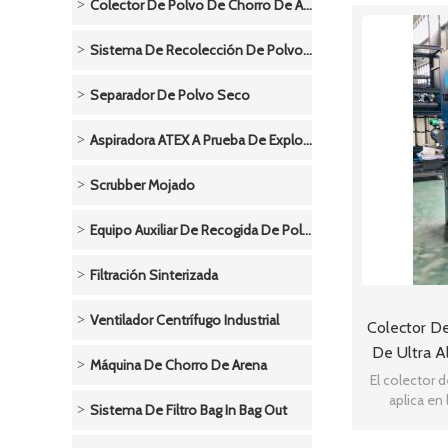
Colector De Polvo De Chorro De Arena
Sistema De Recolección De Polvo De Metal
Separador De Polvo Seco
Aspiradora ATEX A Prueba De Explosivos-Neumática
Scrubber Mojado
Equipo Auxiliar De Recogida De Polvo
Filtración Sinterizada
Ventilador Centrífugo Industrial
Colector De
De Ultra A
Máquina De Chorro De Arena
Tabletas,
El colector d
aplica en 
Sistema De Filtro Bag In Bag Out
máquina para 