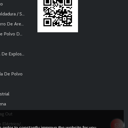
co
a / Soldadura
ro De Arena
vo De Metal
sivos-Neumática
da De Polvo
trial
ena
Bag Out
lverización De Polvo
 order to constantly improve the website for you.