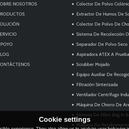
OBRE NOSOTROS
Colector De Polvo Ciclóni
PRODUCTOS
Extractor De Humos De Soldadur
OLUCIÓN
Colector De Polvo De Chor
ERVICIO
Sistema De Recolección De Pol
APOYO
Separador De Polvo Seco
BLOG
Aspiradora ATEX A Prueba De Explo
CONTÁCTENOS
Scrubber Mojado
Equipo Auxiliar De Recogi
Filtración Sinterizada
Ventilador Centrífugo Indus
Máquina De Chorro De Ar
Sistema De Filtro Bag In 
Cookie settings
Máquina De Recubrimiento Eléctrico/Sistema De Pu
ible experience. They also allow us to analyze user behavior in