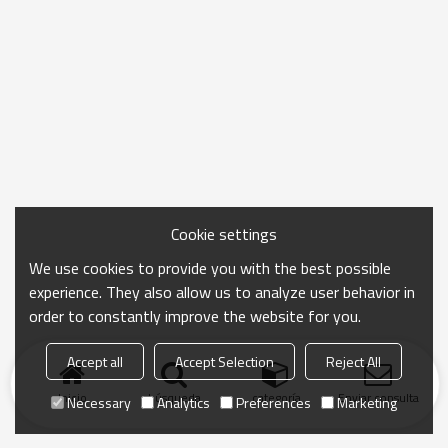
Cookie settings
We use cookies to provide you with the best possible
experience. They also allow us to analyze user behavior in
order to constantly improve the website for you.
Accept all
Accept Selection
Reject All
Inicio
búsqueda
categoría
Enviar consulta
Necessary
Analytics
Preferences
Marketing