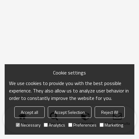
Cookie settings
We use cookies to provide you with the best possible
experience. They also allow us to analyze user behavior in
order to constantly improve the website for you.
Accept all
Accept Selection
Reject All
Inicio
búsqueda
categoría
Enviar consulta
Necessary
Analytics
Preferences
Marketing