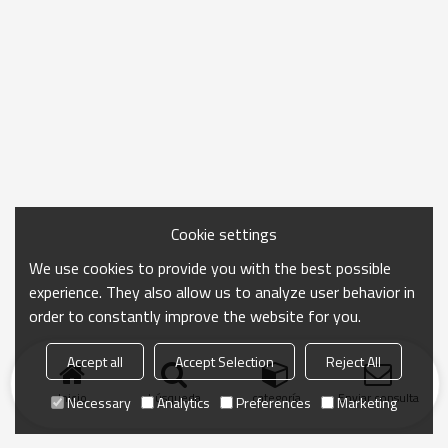
Cookie settings
We use cookies to provide you with the best possible
experience. They also allow us to analyze user behavior in
order to constantly improve the website for you.
Accept all
Accept Selection
Reject All
Inicio
búsqueda
categoría
Enviar consulta
Necessary
Analytics
Preferences
Marketing