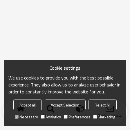
Cookie settings
We use cookies to provide you with the best possible
experience. They also allow us to analyze user behavior in
order to constantly improve the website for you.
Accept all
Accept Selection
Reject All
Inicio
búsqueda
categoría
Enviar consulta
Necessary
Analytics
Preferences
Marketing