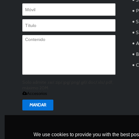
S
S
Solo admite .rar/.zip/.jpg/.png/.gif/.doc/.xls/.pdf,
máximo 20M
Accesorios
MANDAR
We use cookies to provide you with the best poss