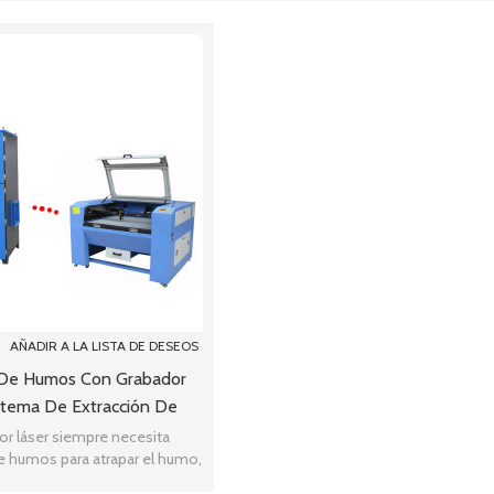
AÑADIR A LA LISTA DE DESEOS
 De Humos Con Grabador
istema De Extracción De
umos Industrial
or láser siempre necesita
e humos para atrapar el humo,
de polvo ACMAN es una buena