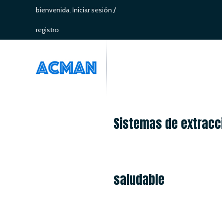
bienvenida,
Iniciar sesión
/
registro
Sistemas de extracci
saludable