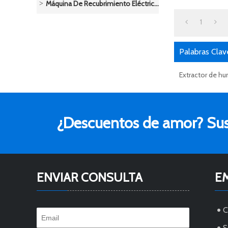
Máquina De Recubrimiento Eléctrico/Sistema De Pulverización De Polvo
1
Palabras Clav
Extractor de hu
¿Descuentos de amor? Susc
ENVIAR CONSULTA
E
S