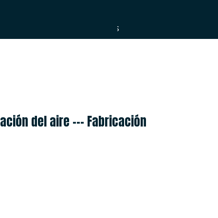
ESPAÑOL
العربية
PORTUGUÊS
ción del aire --- Fabricación