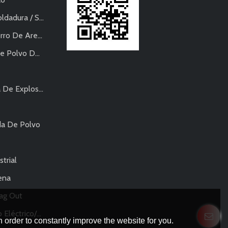
a / Soldadura
ro De Arena
vo De Metal
sivos-Neumática
da De Polvo
trial
ena
Bag Out
lverización De Polvo
 order to constantly improve the website for you.