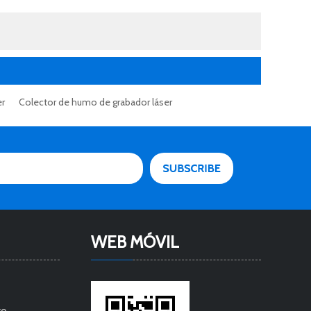
er
Colector de humo de grabador láser
WEB MÓVIL
co