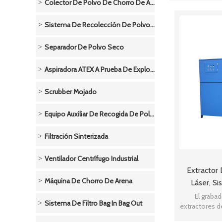
Colector De Polvo De Chorro De Arena
Sistema De Recolección De Polvo De Metal
Separador De Polvo Seco
Aspiradora ATEX A Prueba De Explosivos-Neumática
Scrubber Mojado
Equipo Auxiliar De Recogida De Polvo
Filtración Sinterizada
Ventilador Centrífugo Industrial
Extractor
Máquina De Chorro De Arena
Láser, S
H
El grabad
Sistema De Filtro Bag In Bag Out
extractores d
el colector 