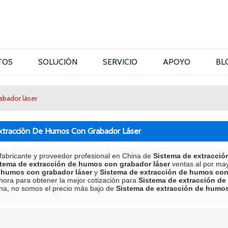
TOS
SOLUCIÓN
SERVICIO
APOYO
BL
abador láser
xtracción De Humos Con Grabador Láser
fabricante y proveedor profesional en China de
Sistema de extracció
tema de extracción de humos con grabador láser
ventas al por ma
 humos con grabador láser
y
Sistema de extracción de humos con
hora para obtener la mejor cotización para
Sistema de extracción de
na, no somos el precio más bajo de
Sistema de extracción de humos
lista