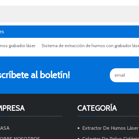
opción.
es
mos grabador láser
Sistema de extracción de humos con grabador lás
ríbete al boletín!
MPRESA
CATEGORÍA
CASA
Extractor De Humos Láser
OBRE NOSOTROS
Colector De Polvo Ciclóni