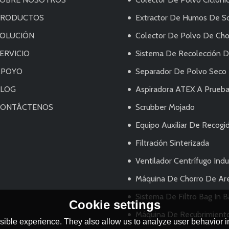
PRODUCTOS
Extractor De Humos De Soldadur
OLUCIÓN
Colector De Polvo De Chor
ERVICIO
Sistema De Recolección De Pol
APOYO
Separador De Polvo Seco
BLOG
Aspiradora ATEX A Prueba De Explo
CONTÁCTENOS
Scrubber Mojado
Equipo Auxiliar De Recogi
Filtración Sinterizada
Ventilador Centrífugo Indus
Máquina De Chorro De Ar
Sistema De Filtro Bag In 
Cookie settings
Máquina De Recubrimiento Eléctrico/Sistema De Pu
ible experience. They also allow us to analyze user behavior in