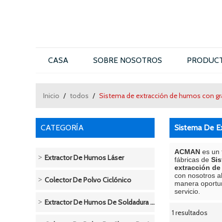
CASA
SOBRE NOSOTROS
PRODUC
CONTÁCTENOS
Inicio
/
todos
/
Sistema de extracción de humos con gr
CATEGORÍA
Sistema De E
ACMAN
es un 
Extractor De Humos Láser
fábricas de
Sis
extracción de
con nosotros a
Colector De Polvo Ciclónico
manera oportu
servicio.
Extractor De Humos De Soldadura / Soldadura
1 resultados
escaparate